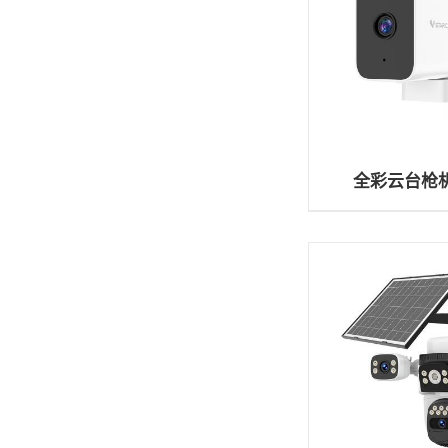
全彩云台枪机