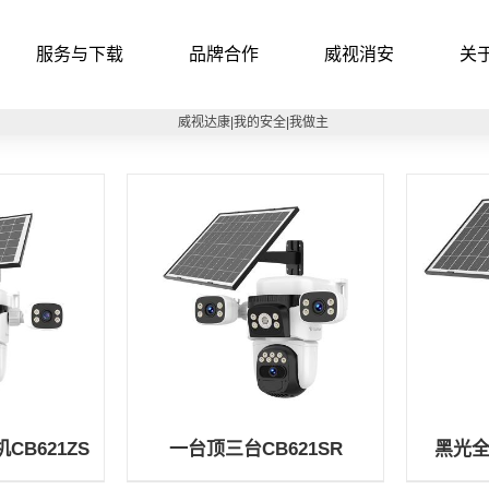
服务与下载
品牌合作
威视消安
关
B621ZS
一台顶三台CB621SR
黑光全