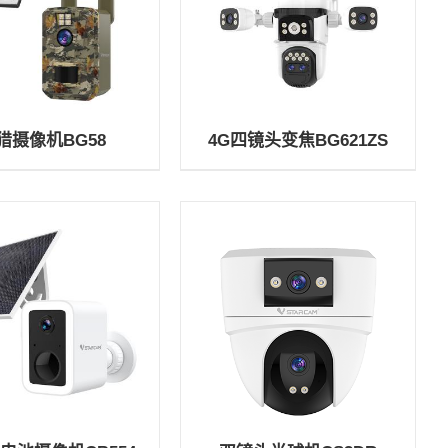
猎摄像机BG58
4G四镜头变焦BG621ZS