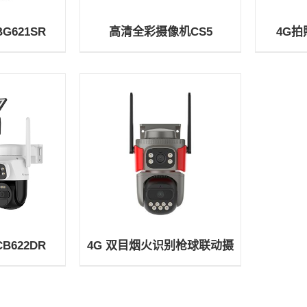
621SR
高清全彩摄像机CS5
4G拍
622DR
4G 双目烟火识别枪球联动摄
像机FG621DR/AF621DR