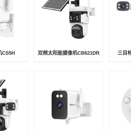
CS5H
双频太阳能摄像机CB621DR
三目枪