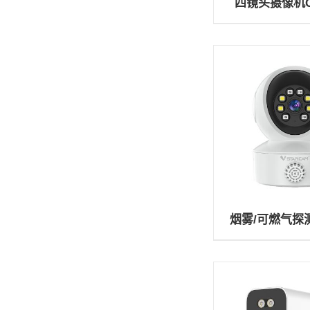
四镜头摄像机CS
烟雾/可燃气探测