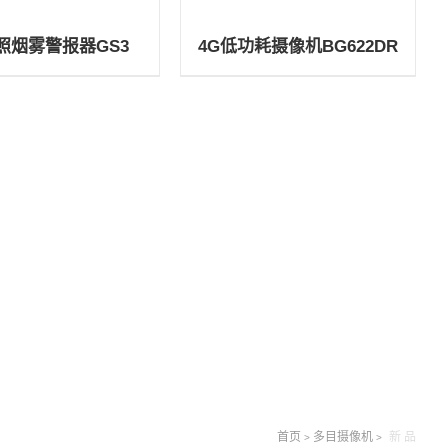
照烟雾警报器GS3
4G低功耗摄像机BG622DR
首页
多目摄像机
新 品
>
>