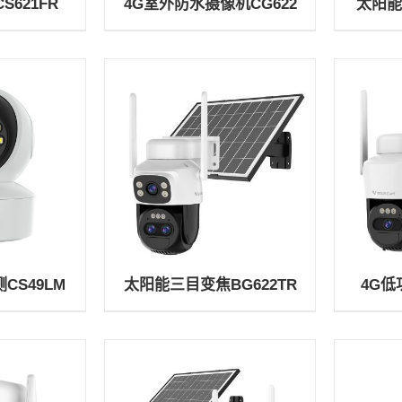
621FR
4G室外防水摄像机CG622
太阳能
CS49LM
太阳能三目变焦BG622TR
4G低