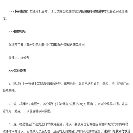
>>> 特别提醒：
发返修机器时，请记录好您的返修机器
机身编码
和
快递单号
以备查询返修进
度。
>>>邮寄地址
深圳市宝安区石岩街道水田社区宝田路8号威视达康工业园
收件人：维修部
>>>其他说明
1、随机附上一张纸上写明您机器的故障、详细地址、联系电话和姓名、邮箱，并注明返厂的
物品明细。
2、返厂机器除了电源外，其它配件(支架/螺丝/说明书/等)无须返厂，以减少维修时间。注电
源最好一起返厂，以便查明故障原因。
3、返厂物品请选择“送货上门”的快递服务，建议不要使用普包或者挂号信邮寄方式以防出现
收件时间的延误。而导致无法及处理，且我司无到快递公司网点取件的服务。
注明：拒收到付快递