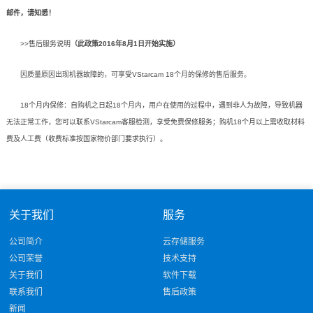
邮件，请知悉！
>>售后服务说明
（此政策2016年8月1日开始实施）
因质量原因出现机器故障的，可享受VStarcam 18个月的保修的售后服务。
18个月内保修：自购机之日起18个月内，用户在使用的过程中，遇到非人为故障，导致机器
无法正常工作，您可以联系VStarcam客服检测，享受免费保修服务；购机18个月以上需收取材料
费及人工费（收费标准按国家物价部门要求执行）。
关于我们
服务
公司简介
云存储服务
公司荣誉
技术支持
关于我们
软件下载
联系我们
售后政策
新闻