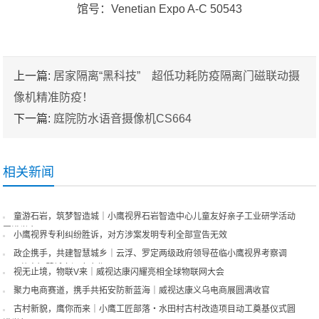
馆号：Venetian Expo A-C 50543
上一篇:
居家隔离“黑科技” 超低功耗防疫隔离门磁联动摄
像机精准防疫！
下一篇:
庭院防水语音摄像机CS664
相关新闻
童游石岩，筑梦智造城｜小鹰视界石岩智造中心儿童友好亲子工业研学活动
圆满举办
小鹰视界专利纠纷胜诉，对方涉案发明专利全部宣告无效
政企携手，共建智慧城乡｜云浮、罗定两级政府领导莅临小鹰视界考察调
研，共商智慧城市深度合作
视无止境，物联V来｜威视达康闪耀亮相全球物联网大会
聚力电商赛道，携手共拓安防新蓝海｜威视达康义乌电商展圆满收官
古村新貌，鹰你而来｜小鹰工匠部落・水田村古村改造项目动工奠基仪式圆