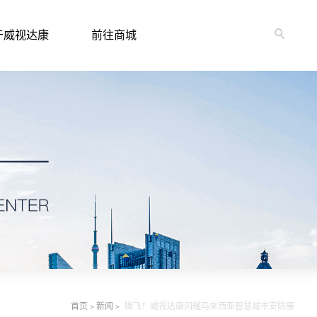
于威视达康
前往商城
首页
新闻
腾飞！威视达康闪耀马来西亚智慧城市安防展
>
>