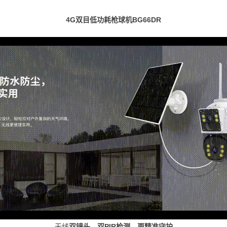
4G双目低功耗枪球机BG66DR
无线
双镜头，双PIR检测，更精准守护