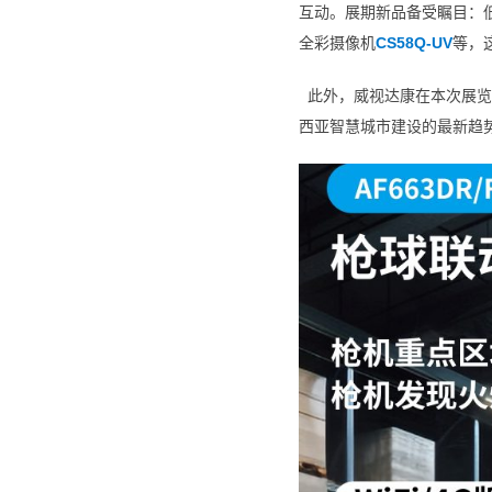
互动。展期新品备受瞩目：
全彩摄像机
CS58Q-UV
等，
此外，威视达康在本次展览
西亚智慧城市建设的最新趋