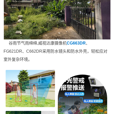
谷雨节气雨绵绵,威视达康摄像机
CG663DR
、
FG621DR、C662DR采用防水镜头和防水外壳，轻松应对
室外复杂环境。