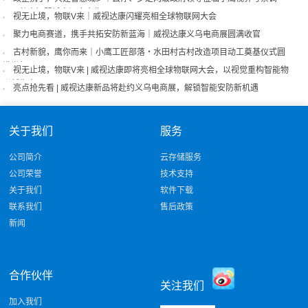
研，共商智慧城市深度合作
视无止境，物联V来｜威视达康闪耀亮相全球物联网大会
聚力电商赛道，携手共拓安防新蓝海｜威视达康义乌电商展圆满收官
古村新貌，鹰你而来｜小鹰工匠部落・水田村古村改造项目动工奠基仪式圆
满举行
视无止境，物联V来 | 威视达康即将亮相全球物联网大会，以视觉重构智能物
联新生态！
亮点抢先看 | 威视达康新品将赴约义乌电商展，解锁智能安防新机遇
关于我们
服务
公司简介
云存储服务
公司荣誉
技术支持
关于我们
软件下载
联系我们
售后政策
新闻
合作伙伴
关注我们
加入我们