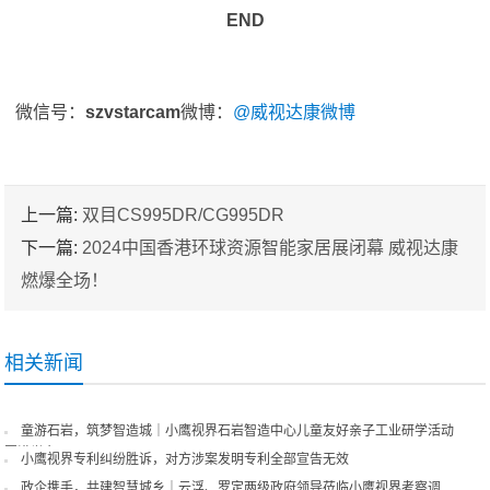
END
微信号：
szvstarcam
微博：
@威视达康微博
上一篇:
双目CS995DR/CG995DR
下一篇:
2024中国香港环球资源智能家居展闭幕 威视达康
燃爆全场！
相关新闻
童游石岩，筑梦智造城｜小鹰视界石岩智造中心儿童友好亲子工业研学活动
圆满举办
小鹰视界专利纠纷胜诉，对方涉案发明专利全部宣告无效
政企携手，共建智慧城乡｜云浮、罗定两级政府领导莅临小鹰视界考察调