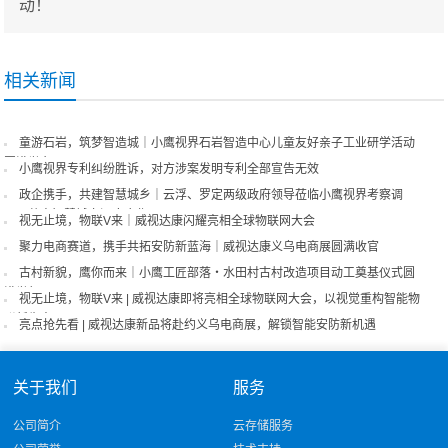
动！
相关新闻
童游石岩，筑梦智造城｜小鹰视界石岩智造中心儿童友好亲子工业研学活动
圆满举办
小鹰视界专利纠纷胜诉，对方涉案发明专利全部宣告无效
政企携手，共建智慧城乡｜云浮、罗定两级政府领导莅临小鹰视界考察调
研，共商智慧城市深度合作
视无止境，物联V来｜威视达康闪耀亮相全球物联网大会
聚力电商赛道，携手共拓安防新蓝海｜威视达康义乌电商展圆满收官
古村新貌，鹰你而来｜小鹰工匠部落・水田村古村改造项目动工奠基仪式圆
满举行
视无止境，物联V来 | 威视达康即将亮相全球物联网大会，以视觉重构智能物
联新生态！
亮点抢先看 | 威视达康新品将赴约义乌电商展，解锁智能安防新机遇
关于我们
服务
公司简介
云存储服务