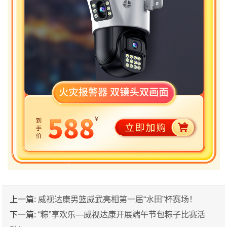
上一篇:
威视达康男篮威武亮相第一届“水田”杯赛场！
下一篇:
“粽”享欢乐—威视达康开展端午节包粽子比赛活