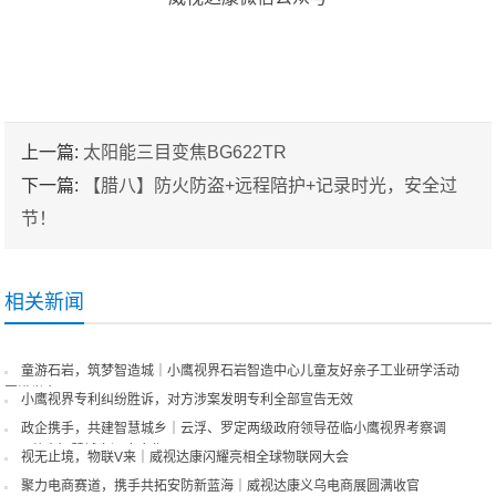
上一篇:
太阳能三目变焦BG622TR
下一篇:
【腊八】防火防盗+远程陪护+记录时光，安全过
节！
相关新闻
童游石岩，筑梦智造城｜小鹰视界石岩智造中心儿童友好亲子工业研学活动
圆满举办
小鹰视界专利纠纷胜诉，对方涉案发明专利全部宣告无效
政企携手，共建智慧城乡｜云浮、罗定两级政府领导莅临小鹰视界考察调
研，共商智慧城市深度合作
视无止境，物联V来｜威视达康闪耀亮相全球物联网大会
聚力电商赛道，携手共拓安防新蓝海｜威视达康义乌电商展圆满收官