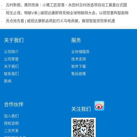
古村新貌，鹰你而来｜小鹰工匠部落・水田村古村改造项目动工奠基仪式圆
满举行
视无止境，物联V来 | 威视达康即将亮相全球物联网大会，以视觉重构智能物
联新生态！
亮点抢先看 | 威视达康新品将赴约义乌电商展，解锁智能安防新机遇
关于我们
服务
公司简介
云存储服务
公司荣誉
技术支持
关于我们
软件下载
联系我们
售后政策
新闻
合作伙伴
关注我们
加入我们
授权说明
二次开发