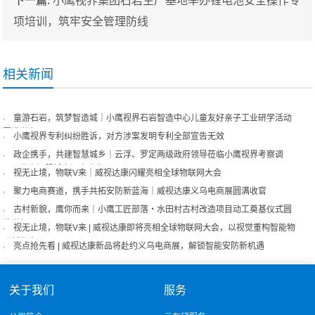
下一篇:
小鹰视界集团石岩生产基地举办锂电池安全操作专
项培训，筑牢安全管理防线
相关新闻
童游石岩，筑梦智造城｜小鹰视界石岩智造中心儿童友好亲子工业研学活动
圆满举办
小鹰视界专利纠纷胜诉，对方涉案发明专利全部宣告无效
政企携手，共建智慧城乡｜云浮、罗定两级政府领导莅临小鹰视界考察调
研，共商智慧城市深度合作
视无止境，物联V来｜威视达康闪耀亮相全球物联网大会
聚力电商赛道，携手共拓安防新蓝海｜威视达康义乌电商展圆满收官
古村新貌，鹰你而来｜小鹰工匠部落・水田村古村改造项目动工奠基仪式圆
满举行
视无止境，物联V来 | 威视达康即将亮相全球物联网大会，以视觉重构智能物
联新生态！
亮点抢先看 | 威视达康新品将赴约义乌电商展，解锁智能安防新机遇
关于我们
服务