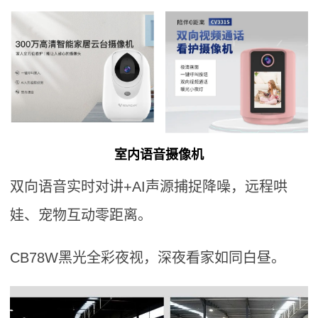
室内语音摄像机
双向语音实时对讲+AI声源捕捉降噪，远程哄
娃、宠物互动零距离。
CB78W黑光全彩夜视，深夜看家如同白昼。