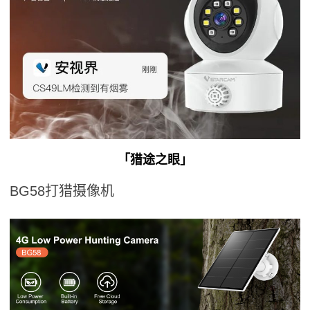
「猎途之眼」
BG58打猎摄像机