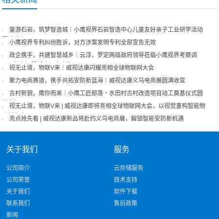
童游石岩，筑梦智造城｜小鹰视界石岩智造中心儿童友好亲子工业研学活动
圆满举办
小鹰视界专利纠纷胜诉，对方涉案发明专利全部宣告无效
政企携手，共建智慧城乡｜云浮、罗定两级政府领导莅临小鹰视界考察调
研，共商智慧城市深度合作
视无止境，物联V来｜威视达康闪耀亮相全球物联网大会
聚力电商赛道，携手共拓安防新蓝海｜威视达康义乌电商展圆满收官
古村新貌，鹰你而来｜小鹰工匠部落・水田村古村改造项目动工奠基仪式圆
满举行
视无止境，物联V来 | 威视达康即将亮相全球物联网大会，以视觉重构智能物
联新生态！
亮点抢先看 | 威视达康新品将赴约义乌电商展，解锁智能安防新机遇
关于我们
服务
公司简介
云存储服务
公司荣誉
技术支持
关于我们
软件下载
联系我们
售后政策
新闻