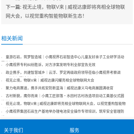
下一篇:
视无止境，物联V来 | 威视达康即将亮相全球物联
网大会，以视觉重构智能物联新生态！
相关新闻
童游石岩，筑梦智造城｜小鹰视界石岩智造中心儿童友好亲子工业研学活动
圆满举办
小鹰视界专利纠纷胜诉，对方涉案发明专利全部宣告无效
政企携手，共建智慧城乡｜云浮、罗定两级政府领导莅临小鹰视界考察调
研，共商智慧城市深度合作
视无止境，物联V来｜威视达康闪耀亮相全球物联网大会
聚力电商赛道，携手共拓安防新蓝海｜威视达康义乌电商展圆满收官
古村新貌，鹰你而来｜小鹰工匠部落・水田村古村改造项目动工奠基仪式圆
满举行
视无止境，物联V来 | 威视达康即将亮相全球物联网大会，以视觉重构智能物
联新生态！
小鹰视界集团石岩生产基地举办锂电池安全操作专项培训，筑牢安全管理防
线
关于我们
服务