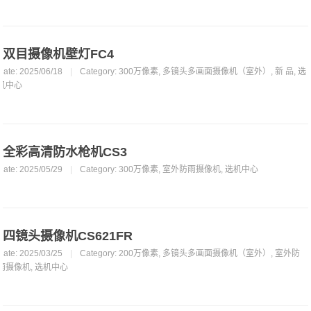
双目摄像机壁灯FC4
Date: 2025/06/18
|
Category:
300万像素
,
多镜头多画面摄像机（室外）
,
新 品
,
选
机中心
全彩高清防水枪机CS3
Date: 2025/05/29
|
Category:
300万像素
,
室外防雨摄像机
,
选机中心
四镜头摄像机CS621FR
Date: 2025/03/25
|
Category:
200万像素
,
多镜头多画面摄像机（室外）
,
室外防
雨摄像机
,
选机中心