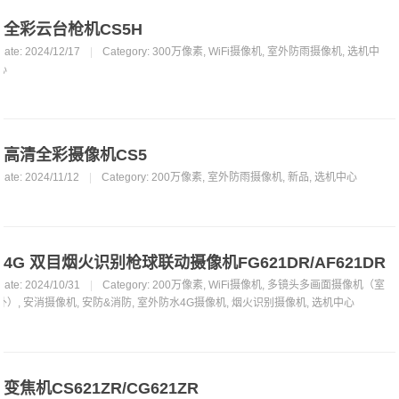
全彩云台枪机CS5H
Date: 2024/12/17
|
Category:
300万像素
,
WiFi摄像机
,
室外防雨摄像机
,
选机中
心
高清全彩摄像机CS5
Date: 2024/11/12
|
Category:
200万像素
,
室外防雨摄像机
,
新品
,
选机中心
4G 双目烟火识别枪球联动摄像机FG621DR/AF621DR
Date: 2024/10/31
|
Category:
200万像素
,
WiFi摄像机
,
多镜头多画面摄像机（室
外）
,
安消摄像机
,
安防&消防
,
室外防水4G摄像机
,
烟火识别摄像机
,
选机中心
变焦机CS621ZR/CG621ZR