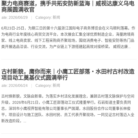
聚力电商赛道，携手共拓安防新蓝海｜威视达康义乌电
商展圆满收官
Date: 2026/06/29
|
Category:
新闻
6月23日-25日，为期三日的第十六届浙江国际电子商务博览会在义乌顺利落幕。作
为电商行业年度核心商贸交流平台，本次展会汇集全球优质制造企业，海量跨境商
家、线上电商卖家、线下工程采购商齐聚现场，围绕消费电子、智能安防等热门品
类开展选品洽谈、行业交流，为产业链上下游搭建起高效对接桥梁。 威视达康...
古村新貌，鹰你而来｜小鹰工匠部落・水田村古村改造
项目动工奠基仪式圆满举行
Date: 2026/06/24
|
Category:
新闻
古村焕新貌，文脉启新章。为落实乡村活化发展理念，兼顾古村落文脉保护与空间
升级，2026年6月21日，小鹰工匠部落动工仪式隆重举行。石岩街道主要负责同
志，深圳市小鹰视界智能有限公司董事长严国潮，水田股份合作公司董事长林俊
平，项目设计与施工团队、水田村民、员工代表齐聚现场，一同见证古村落迈入全
新改造阶段，...