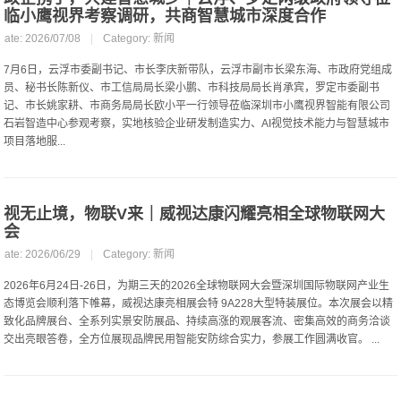
临小鹰视界考察调研，共商智慧城市深度合作
Date: 2026/07/08
|
Category:
新闻
7月6日，云浮市委副书记、市长李庆新带队，云浮市副市长梁东海、市政府党组成
员、秘书长陈新仪、市工信局局长梁小鹏、市科技局局长肖承宾，罗定市委副书
记、市长姚家耕、市商务局局长欧小平一行领导莅临深圳市小鹰视界智能有限公司
石岩智造中心参观考察，实地核验企业研发制造实力、AI视觉技术能力与智慧城市
项目落地服...
视无止境，物联V来｜威视达康闪耀亮相全球物联网大
会
Date: 2026/06/29
|
Category:
新闻
2026年6月24日-26日，为期三天的2026全球物联网大会暨深圳国际物联网产业生
态博览会顺利落下帷幕，威视达康亮相展会特 9A228大型特装展位。本次展会以精
致化品牌展台、全系列实景安防展品、持续高涨的观展客流、密集高效的商务洽谈
交出亮眼答卷，全方位展现品牌民用智能安防综合实力，参展工作圆满收官。 ...