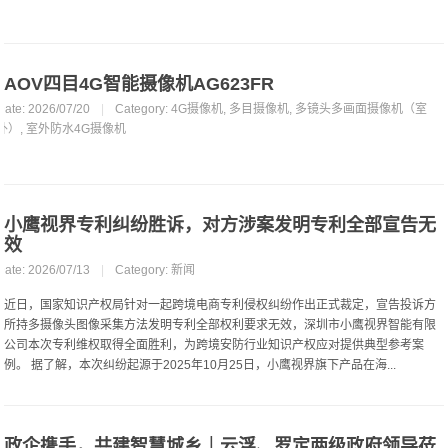
AOV四目4G智能摄像机AG623FR
Date: 2026/07/20
|
Category:
4G摄像机
,
多目摄像机
,
多镜头多画面摄像机（室
外）
,
室外防水4G摄像机
小鹰视界专利纠纷胜诉，对方涉案发明专利全部宣告无
效
Date: 2026/07/13
|
Category:
新闻
近日，国家知识产权局针对一起跨境电商专利侵权纠纷作出正式裁定，宣告投诉方
所持多摄像头图像采集方法发明专利全部权利要求无效，深圳市小鹰视界智能有限
公司本次专利维权取得全面胜利，为跨境安防行业知识产权应对提供典型参考案
例。 据了解，本次纠纷起源于2025年10月25日，小鹰视界旗下产品在海...
政企携手，共建智慧城乡｜云浮、罗定两级政府领导莅