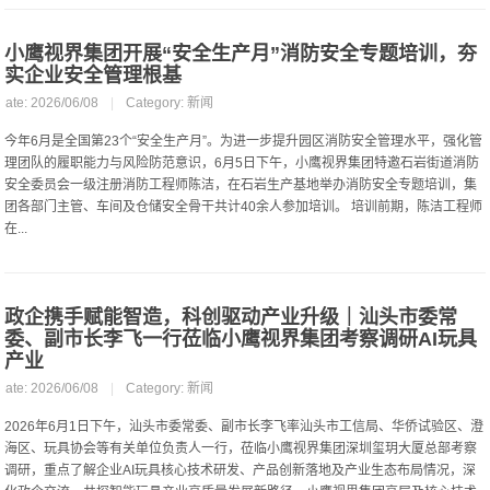
小鹰视界集团开展“安全生产月”消防安全专题培训，夯
实企业安全管理根基
Date: 2026/06/08
|
Category:
新闻
今年6月是全国第23个“安全生产月”。为进一步提升园区消防安全管理水平，强化管
理团队的履职能力与风险防范意识，6月5日下午，小鹰视界集团特邀石岩街道消防
安全委员会一级注册消防工程师陈洁，在石岩生产基地举办消防安全专题培训，集
团各部门主管、车间及仓储安全骨干共计40余人参加培训。 培训前期，陈洁工程师
在...
政企携手赋能智造，科创驱动产业升级｜汕头市委常
委、副市长李飞一行莅临小鹰视界集团考察调研AI玩具
产业
Date: 2026/06/08
|
Category:
新闻
2026年6月1日下午，汕头市委常委、副市长李飞率汕头市工信局、华侨试验区、澄
海区、玩具协会等有关单位负责人一行，莅临小鹰视界集团深圳玺玥大厦总部考察
调研，重点了解企业AI玩具核心技术研发、产品创新落地及产业生态布局情况，深