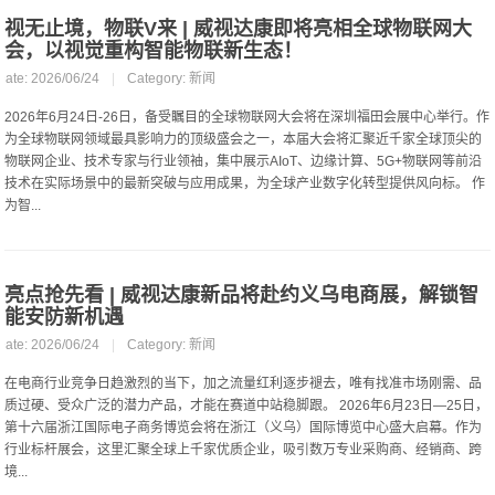
视无止境，物联V来 | 威视达康即将亮相全球物联网大
会，以视觉重构智能物联新生态！
Date: 2026/06/24
|
Category:
新闻
2026年6月24日-26日，备受瞩目的全球物联网大会将在深圳福田会展中心举行。作
为全球物联网领域最具影响力的顶级盛会之一，本届大会将汇聚近千家全球顶尖的
物联网企业、技术专家与行业领袖，集中展示AIoT、边缘计算、5G+物联网等前沿
技术在实际场景中的最新突破与应用成果，为全球产业数字化转型提供风向标。 作
为智...
亮点抢先看 | 威视达康新品将赴约义乌电商展，解锁智
能安防新机遇
Date: 2026/06/24
|
Category:
新闻
在电商行业竞争日趋激烈的当下，加之流量红利逐步褪去，唯有找准市场刚需、品
质过硬、受众广泛的潜力产品，才能在赛道中站稳脚跟。 2026年6月23日—25日，
第十六届浙江国际电子商务博览会将在浙江（义乌）国际博览中心盛大启幕。作为
行业标杆展会，这里汇聚全球上千家优质企业，吸引数万专业采购商、经销商、跨
境...