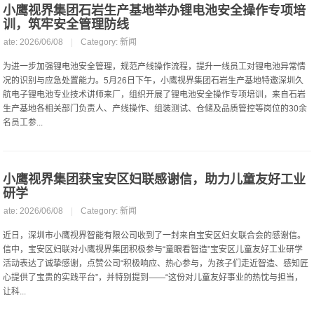
小鹰视界集团石岩生产基地举办锂电池安全操作专项培
训，筑牢安全管理防线
Date: 2026/06/08
|
Category:
新闻
为进一步加强锂电池安全管理，规范产线操作流程，提升一线员工对锂电池异常情
况的识别与应急处置能力。5月26日下午，小鹰视界集团石岩生产基地特邀深圳久
航电子锂电池专业技术讲师来厂，组织开展了锂电池安全操作专项培训，来自石岩
生产基地各相关部门负责人、产线操作、组装测试、仓储及品质管控等岗位的30余
名员工参...
小鹰视界集团获宝安区妇联感谢信，助力儿童友好工业
研学
Date: 2026/06/08
|
Category:
新闻
近日，深圳市小鹰视界智能有限公司收到了一封来自宝安区妇女联合会的感谢信。
信中，宝安区妇联对小鹰视界集团积极参与“童眼看智造”宝安区儿童友好工业研学
活动表达了诚挚感谢，点赞公司“积极响应、热心参与，为孩子们走近智造、感知匠
心提供了宝贵的实践平台”，并特别提到——“这份对儿童友好事业的热忱与担当，
让科...