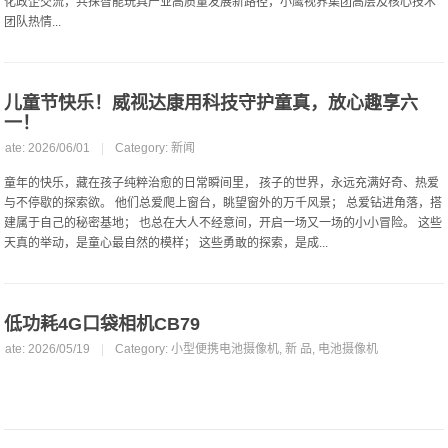
化政企交流，共探智能玩具产业高质量发展新路径，小鹰视界集团高层及核心技术
团队热情...
儿童节快乐！威视达康用科技守护童真，放心趣享六
一！
Date: 2026/06/01
|
Category:
新闻
童年的快乐，藏在孩子纯粹治愈的日常瞬间里， 孩子的世界，永远充满好奇、热爱
与不停歇的探索欲。 他们总爱爬上窗台，眺望窗外的万千风景； 总爱钻进角落，搭
建属于自己的秘密基地； 也总在大人不经意间，开启一场又一场的小小冒险。 这些
天真的举动，是童心最自然的模样； 这些勇敢的探索，是成...
低功耗4G口袋相机CB79
Date: 2026/05/19
|
Category:
小型便携电池摄像机
,
新 品
,
电池摄像机