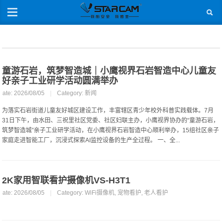
童游石岩，筑梦智造城｜小鹰视界石岩智造中心儿童友
好亲子工业研学活动圆满举办
Date: 2026/08/05
|
Category:
新闻
为落实石岩街道儿童友好城区建设工作，丰富辖区青少年校外科普实践载体。7月
31日下午，由水田、三祝里社区党委、社区妇联主办，小鹰视界协办的“童游石岩，
筑梦智造城”亲子工业研学活动，在小鹰视界石岩智造中心顺利举办，15组社区亲子
家庭走进智能工厂，沉浸式探索AI监控设备的生产全过程。 一、全...
2K家用智联看护摄像机VS-H3T1
Date: 2026/08/05
|
Category:
WiFi摄像机
,
宠物看护
,
老人看护